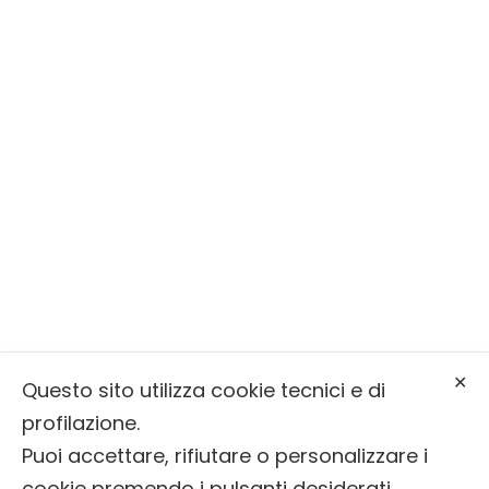
Siamo a Primiero San Martino di
Castrozza
Serviamo la Valle di Primiero, la Valle
del Vanoi e Sagron Mis
Via Molaren, 31, 38050 Mezzano (TN)
info@onoranzefunebribernardin.it
✕
Questo sito utilizza cookie tecnici e di
0439 64393
profilazione.
Puoi accettare, rifiutare o personalizzare i
cookie premendo i pulsanti desiderati.