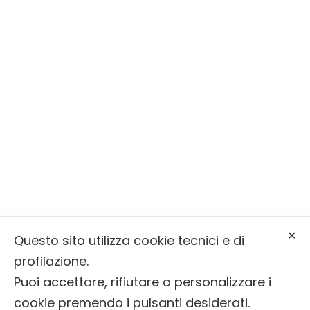
Siamo a Primiero San Martino di
Castrozza
Serviamo la Valle di Primiero, la Valle
del Vanoi e Sagron Mis
Via Molaren, 31, 38050 Mezzano (TN)
info@onoranzefunebribernardin.it
✕
Questo sito utilizza cookie tecnici e di
0439 64393
profilazione.
Puoi accettare, rifiutare o personalizzare i
cookie premendo i pulsanti desiderati.