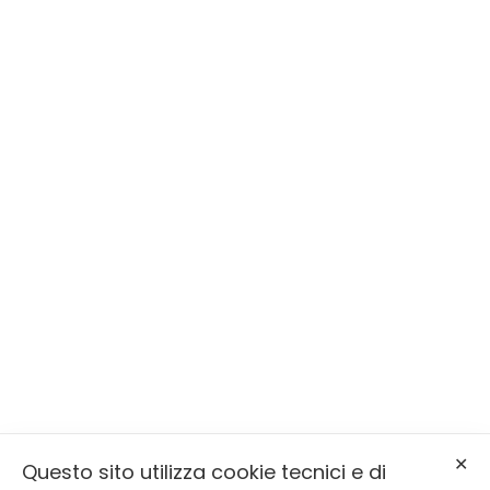
BERNARDIN
Siamo a Primiero San Martino di
Castrozza
Serviamo la Valle di Primiero, la Valle
del Vanoi e Sagron Mis
Via Molaren, 31, 38050 Mezzano (TN)
info@onoranzefunebribernardin.it
✕
Questo sito utilizza cookie tecnici e di
0439 64393