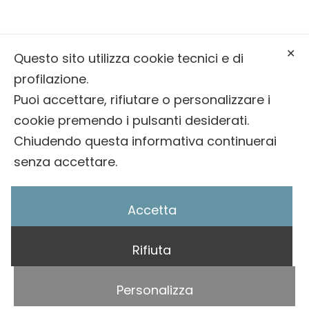
info@onoranzefunebribernardin.it
✕
Questo sito utilizza cookie tecnici e di
0439 64393
profilazione.
Puoi accettare, rifiutare o personalizzare i
cookie premendo i pulsanti desiderati.
© 2025 Onoranze Funebri Bernardin |
Privacy
Chiudendo questa informativa continuerai
Policy
/
Cookie Policy
senza accettare.
Accetta
Rifiuta
Sito fatto da
Personalizza