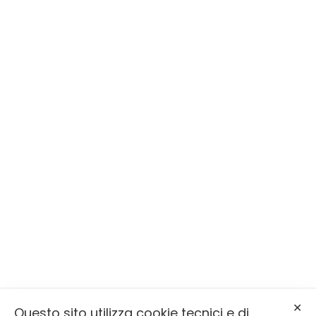
ONORANZE FUNEBRI ENEA
BERNARDIN
Siamo a Primiero San Martino di
Castrozza
Serviamo la Valle di Primiero, la Valle
del Vanoi e Sagron Mis
Via Molaren, 31, 38050 Mezzano (TN)
info@onoranzefunebribernardin.it
✕
Questo sito utilizza cookie tecnici e di