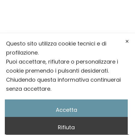
Via Molaren, 31, 38050 Mezzano (TN)
info@onoranzefunebribernardin.it
✕
Questo sito utilizza cookie tecnici e di
0439 64393
profilazione.
Puoi accettare, rifiutare o personalizzare i
cookie premendo i pulsanti desiderati.
© 2025 Onoranze Funebri Bernardin |
Privacy
Chiudendo questa informativa continuerai
Policy
/
Cookie Policy
senza accettare.
Accetta
Rifiuta