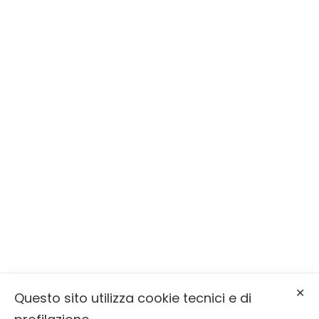
Siamo a Primiero San Martino di
Castrozza
Serviamo la Valle di Primiero, la Valle del
Vanoi e Sagron Mis
Via Molaren, 31, 38050 Mezzano (TN)
info@onoranzefunebribernardin.it
✕
0439 64393
Questo sito utilizza cookie tecnici e di