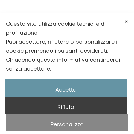
info@onoranzefunebribernardin.it
✕
Questo sito utilizza cookie tecnici e di
0439 64393
profilazione.
Puoi accettare, rifiutare o personalizzare i
cookie premendo i pulsanti desiderati.
© 2025 Onoranze Funebri Bernardin |
Privacy
Chiudendo questa informativa continuerai
Policy
/
Cookie Policy
senza accettare.
Accetta
Rifiuta
Sito fatto da
Personalizza