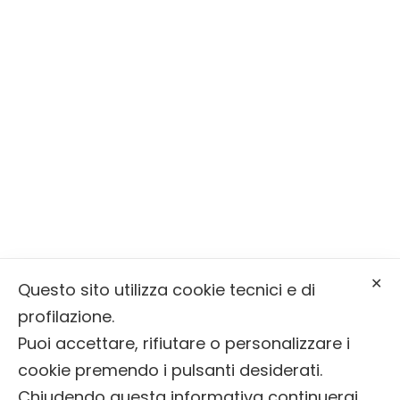
Castrozza
Serviamo la Valle di Primiero, la Valle
del Vanoi e Sagron Mis
Via Molaren, 31, 38050 Mezzano (TN)
info@onoranzefunebribernardin.it
✕
Questo sito utilizza cookie tecnici e di
0439 64393
profilazione.
Puoi accettare, rifiutare o personalizzare i
cookie premendo i pulsanti desiderati.
© 2025 Onoranze Funebri Bernardin |
Privacy
Chiudendo questa informativa continuerai