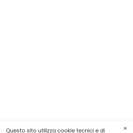
Siamo a Primiero San Martino di
Castrozza
Serviamo la Valle di Primiero, la Valle
del Vanoi e Sagron Mis
Via Molaren, 31, 38050 Mezzano (TN)
info@onoranzefunebribernardin.it
✕
Questo sito utilizza cookie tecnici e di
0439 64393