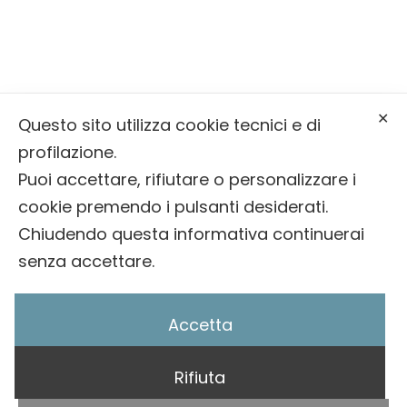
info@onoranzefunebribernardin.it
✕
0439 64393
Questo sito utilizza cookie tecnici e di
profilazione.
Puoi accettare, rifiutare o personalizzare i
cookie premendo i pulsanti desiderati.
© 2025 Onoranze Funebri Bernardin |
Privacy
Chiudendo questa informativa continuerai
Policy
/
Cookie Policy
senza accettare.
Accetta
Rifiuta