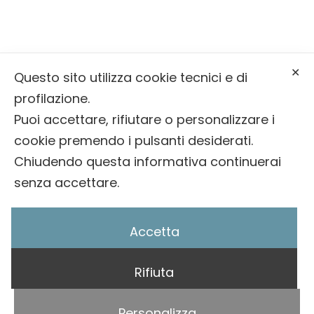
info@onoranzefunebribernardin.it
✕
Questo sito utilizza cookie tecnici e di
0439 64393
profilazione.
Puoi accettare, rifiutare o personalizzare i
cookie premendo i pulsanti desiderati.
© 2025 Onoranze Funebri Bernardin |
Privacy
Chiudendo questa informativa continuerai
Policy
/
Cookie Policy
senza accettare.
Accetta
Rifiuta
Sito fatto da
Personalizza