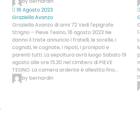
by bernardin
18 Agosto 2023
Graziella Avanzo
G
Graziella Avanzo di anni 72 Vedi l'epigrafe
G
Strigno – Pieve Tesino, 18 agosto 2023 Ne
l
danno il triste annuncio i fratelli, le sorelle, i
L
cognati, le cognate, i nipoti, i pronipoti e
M
parenti tutti. La sepoltura avrà luogo Sabato 19
p
agosto alle ore 15.30 nel cimitero di PIEVE
n
TESINO. La camera ardente è allestita fino...
f
1
by bernardin
–