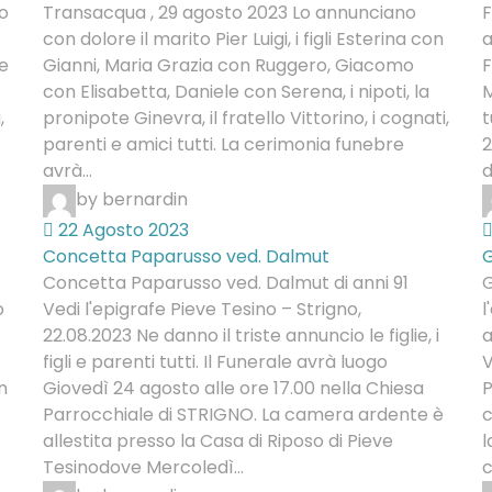
no
Transacqua , 29 agosto 2023 Lo annunciano
F
con dolore il marito Pier Luigi, i figli Esterina con
a
e
Gianni, Maria Grazia con Ruggero, Giacomo
F
con Elisabetta, Daniele con Serena, i nipoti, la
M
,
pronipote Ginevra, il fratello Vittorino, i cognati,
t
parenti e amici tutti. La cerimonia funebre
2
avrà...
di
by bernardin
22 Agosto 2023
Concetta Paparusso ved. Dalmut
G
Concetta Paparusso ved. Dalmut di anni 91
G
o
Vedi l'epigrafe Pieve Tesino – Strigno,
l
22.08.2023 Ne danno il triste annuncio le figlie, i
a
figli e parenti tutti. Il Funerale avrà luogo
V
n
Giovedì 24 agosto alle ore 17.00 nella Chiesa
P
Parrocchiale di STRIGNO. La camera ardente è
c
allestita presso la Casa di Riposo di Pieve
l
Tesinodove Mercoledì...
c