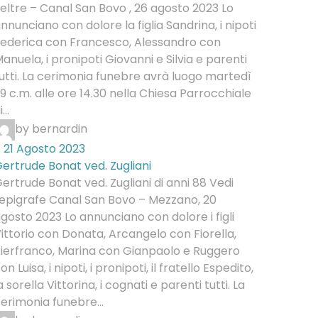
eltre – Canal San Bovo , 26 agosto 2023 Lo
nnunciano con dolore la figlia Sandrina, i nipoti
ederica con Francesco, Alessandro con
anuela, i pronipoti Giovanni e Silvia e parenti
utti. La cerimonia funebre avrà luogo martedì
9 c.m. alle ore 14.30 nella Chiesa Parrocchiale
...
by bernardin
21 Agosto 2023
ertrude Bonat ved. Zugliani
ertrude Bonat ved. Zugliani di anni 88 Vedi
'epigrafe Canal San Bovo – Mezzano, 20
gosto 2023 Lo annunciano con dolore i figli
ittorio con Donata, Arcangelo con Fiorella,
ierfranco, Marina con Gianpaolo e Ruggero
on Luisa, i nipoti, i pronipoti, il fratello Espedito,
a sorella Vittorina, i cognati e parenti tutti. La
erimonia funebre...