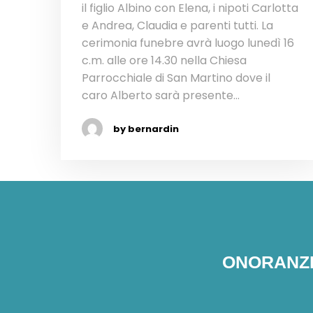
il figlio Albino con Elena, i nipoti Carlotta
e Andrea, Claudia e parenti tutti. La
cerimonia funebre avrà luogo lunedì 16
c.m. alle ore 14.30 nella Chiesa
Parrocchiale di San Martino dove il
caro Alberto sarà presente...
by bernardin
ONORANZE